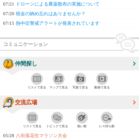
07/21
ドローンによる農薬散布の実施について
07/20
税金の納め忘れはありませんか？
07/15
熱中症警戒アラートが発表されています
コミュニケーション
仲間探し
リストで見る
マップで見る
写真で見る
動画で見る
交流広場
リストで見る
トピックで見る
熱い順
レス待ち順
05/28
八街落花生マラソン大会