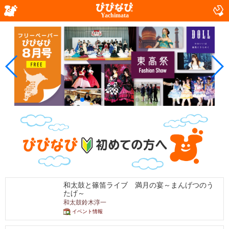
Yachimata
和太鼓と篠笛ライブ 満月の宴～まんげつのう
たげ～
和太鼓鈴木淳一
イベント情報